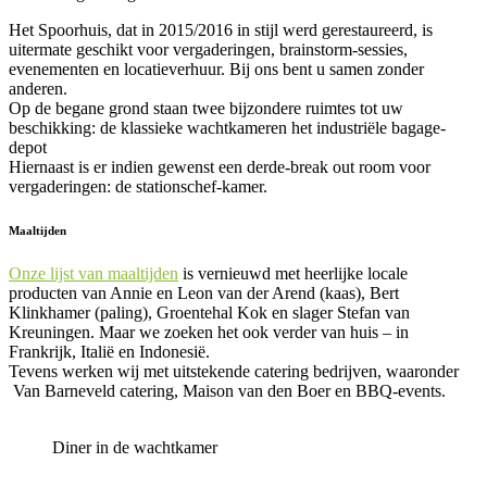
Het Spoorhuis, dat in 2015/2016 in stijl werd gerestaureerd, is
uitermate geschikt voor vergaderingen, brainstorm-sessies,
evenementen en locatieverhuur. Bij ons bent u samen zonder
anderen.
Op de begane grond staan twee bijzondere ruimtes tot uw
beschikking: de klassieke wachtkameren het industriële bagage-
depot
Hiernaast is er indien gewenst een derde-break out room voor
vergaderingen: de stationschef-kamer.
Maaltijden
Onze lijst van maaltijden
is vernieuwd met heerlijke locale
producten van Annie en Leon van der Arend (kaas), Bert
Klinkhamer (paling), Groentehal Kok en slager Stefan van
Kreuningen. Maar we zoeken het ook verder van huis – in
Frankrijk, Italië en Indonesië.
Tevens werken wij met uitstekende catering bedrijven, waaronder
Van Barneveld catering, Maison van den Boer en BBQ-events.
Diner in de wachtkamer